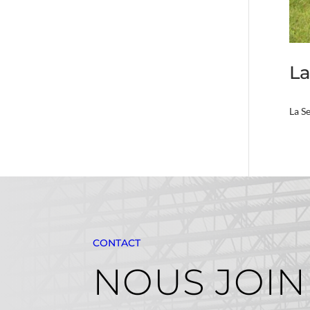
La
La S
CONTACT
NOUS JOI