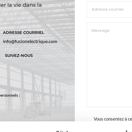
r la vie dans la
Adresse
courriel
*
Message
ADRESSE COURRIEL
info@fusionelectrique.com
SUIVEZ-NOUS
ersonnels :
Consentement
Vous consentez à ce
répondre à votre de
*
droits, consultez no