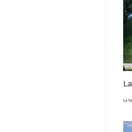
La
La S