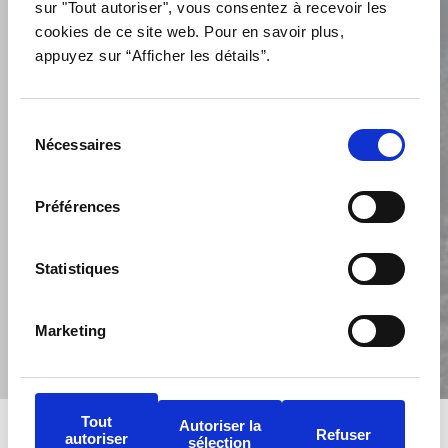
sur "Tout autoriser", vous consentez à recevoir les
Consentement
Vous consentez à ce qu’on
collecte vos données pour
cookies de ce site web. Pour en savoir plus,
*
répondre à votre demande. Pour
appuyez sur “Afficher les détails”.
en savoir plus sur vos droits,
consultez notre
politique de
confidentialité
.
Sélection
Nécessaires
du
CAPTCHA
consentement
Préférences
Statistiques
Marketing
Tous droits réservés © Fusion Électrique | Propulsé par le
Tout
Autoriser la
Refuser
autoriser
sélection
Studio 360
agence de marketing et communication